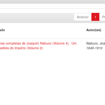
Anterior
1
P
tulo
Autor(es)
ras completas de Joaquim Nabuco (Volume 4) : Um
Nabuco, Joa
tadista do Império (Volume 2)
1849-1910