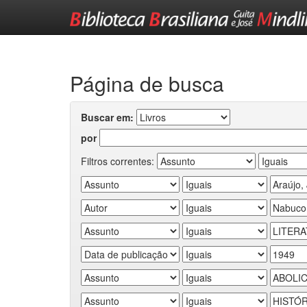
Skip
navigation
Página de busca
Buscar em:
por
Filtros correntes: