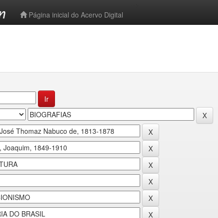
-->
Página inicial do Acervo Digital