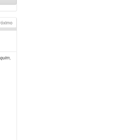
róximo
quim,