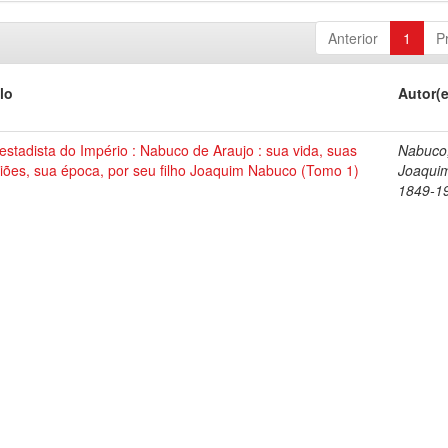
Anterior
1
P
lo
Autor(
stadista do Império : Nabuco de Araujo : sua vida, suas
Nabuco
iões, sua época, por seu filho Joaquim Nabuco (Tomo 1)
Joaqui
1849-1