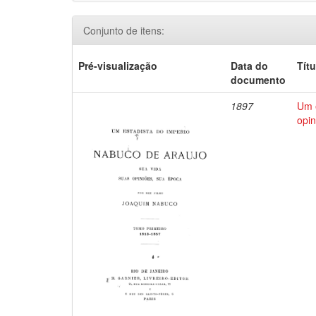
Conjunto de itens:
Pré-visualização
Data do
Títu
documento
1897
Um e
opin