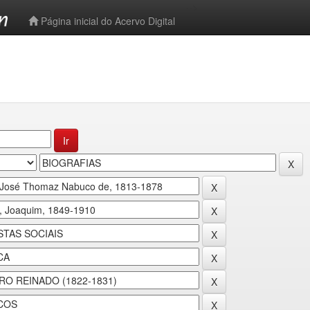
-->
Página inicial do Acervo Digital