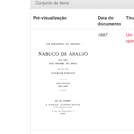
Conjunto de itens:
Pré-visualização
Data do
Títu
documento
1897
Um e
opin