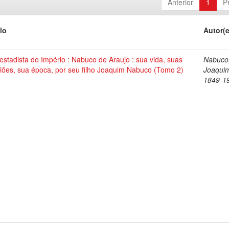
Anterior
1
P
lo
Autor(
stadista do Império : Nabuco de Araujo : sua vida, suas
Nabuco
iões, sua época, por seu filho Joaquim Nabuco (Tomo 2)
Joaqui
1849-1