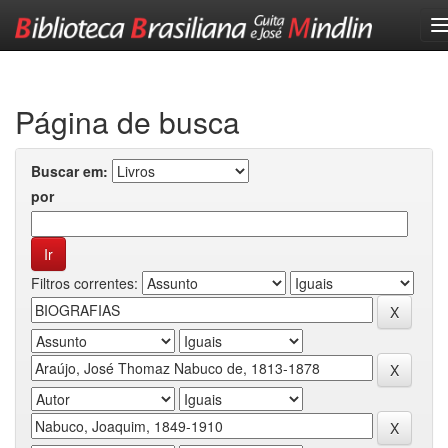
Skip
navigation
Página de busca
Buscar em:
por
Filtros correntes: