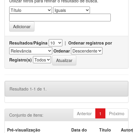
Utilizar filtros para refinar o resultado de busca.
Resultados/Página
|
Ordenar registros por
Ordenar
Registro(s)
Resultado 1-1 de 1.
Anterior
1
Próximo
Conjunto de itens:
Pré-visualização
Data do
Título
Autor