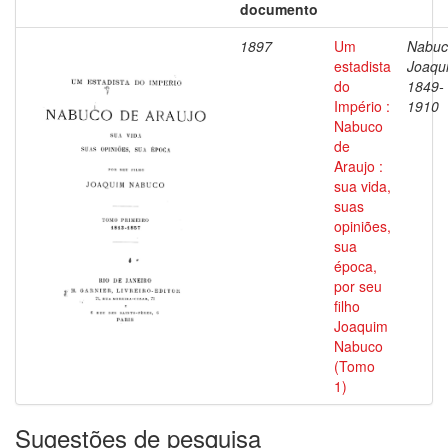
documento
1897
Um
Nabuc
estadista
Joaqu
do
1849-
Império :
1910
Nabuco
de
Araujo :
sua vida,
suas
opiniões,
sua
época,
por seu
filho
Joaquim
Nabuco
(Tomo
1)
Sugestões de pesquisa