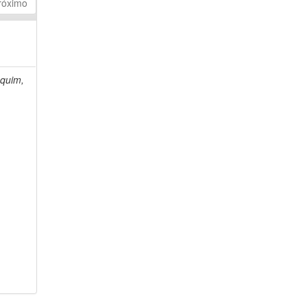
róximo
quim,