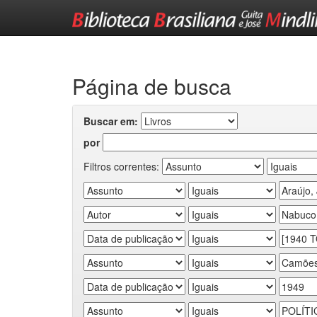
Skip
navigation
Página de busca
Buscar em:
por
Filtros correntes: