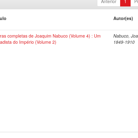
Anterior
1
P
tulo
Autor(es)
ras completas de Joaquim Nabuco (Volume 4) : Um
Nabuco, Joa
tadista do Império (Volume 2)
1849-1910