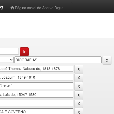
-->
Página inicial do Acervo Digital