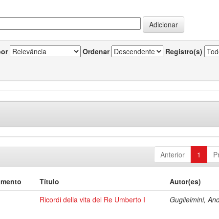
por
Ordenar
Registro(s)
Anterior
1
P
umento
Título
Autor(es)
Ricordi della vita del Re Umberto I
Guglielmini, An