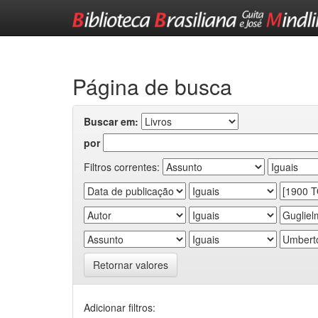
Skip
navigation
Página de busca
Buscar em:
por
Filtros correntes:
Retornar valores
Adicionar filtros: