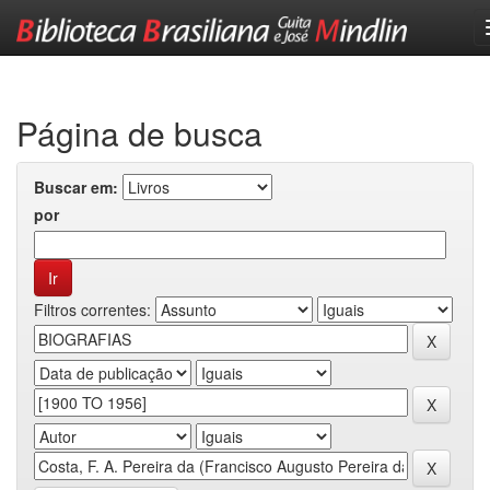
Skip
navigation
Página de busca
Buscar em:
por
Filtros correntes: