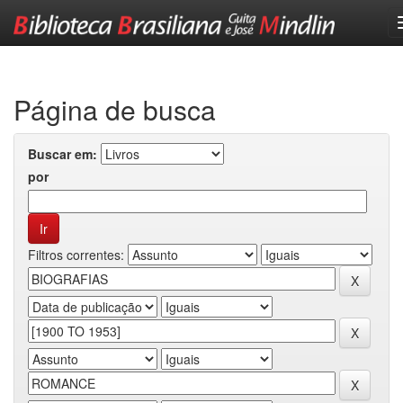
Skip
navigation
Página de busca
Buscar em:
por
Filtros correntes: