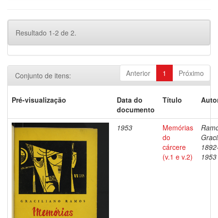
Resultado 1-2 de 2.
Anterior
1
Próximo
Conjunto de itens:
Pré-visualização
Data do
Título
Auto
documento
1953
Memórias
Ramo
do
Graci
cárcere
1892
(v.1 e v.2)
1953