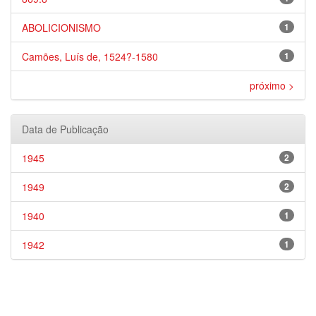
ABOLICIONISMO
1
Camões, Luís de, 1524?-1580
1
próximo >
Data de Publicação
1945
2
1949
2
1940
1
1942
1