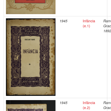
1945
Infância
Ram
(e.1)
Graci
1892
1945
Infância
Ram
(e.2)
Graci