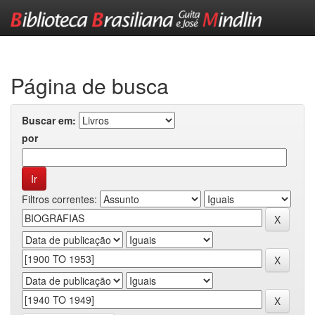
Skip
navigation
Página de busca
Buscar em:
por
Filtros correntes: