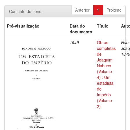
Anterior
1
Próximo
Conjunto de itens:
Pré-visualização
Data do
Título
Auto
documento
1949
Obras
Nabu
completas
Joaq
de
1849
Joaquim
Nabuco
(Volume
4) : Um
estadista
do
Império
(Volume
2)