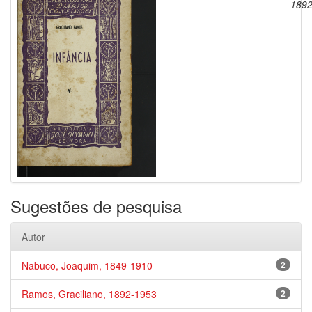
1892
Sugestões de pesquisa
Autor
Nabuco, Joaquim, 1849-1910
2
Ramos, Graciliano, 1892-1953
2