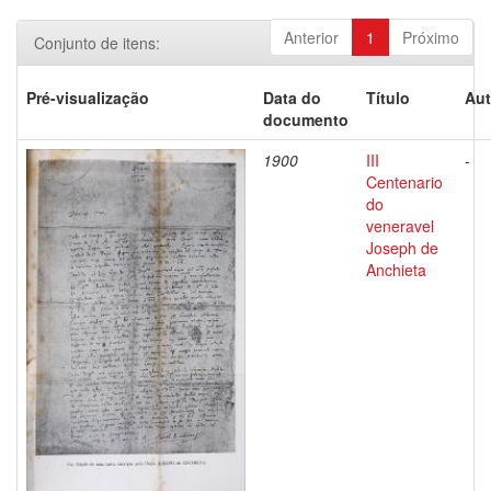
Anterior
1
Próximo
Conjunto de itens:
Pré-visualização
Data do
Título
Aut
documento
1900
III
-
Centenario
do
veneravel
Joseph de
Anchieta