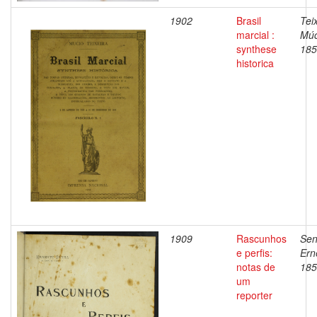
1902
Brasil
Teix
marcial :
Múc
synthese
185
historica
1909
Rascunhos
Sen
e perfis:
Ern
notas de
185
um
reporter