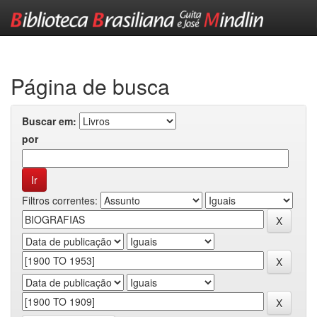
Skip
navigation
Página de busca
Buscar em:
por
Filtros correntes: