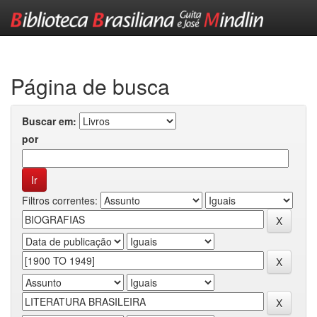
Skip
navigation
Página de busca
Buscar em:
por
Filtros correntes: