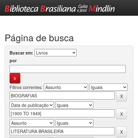
Skip
navigation
Página de busca
Buscar em:
por
Filtros correntes: