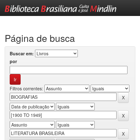
Skip
navigation
Página de busca
Buscar em:
por
Filtros correntes: