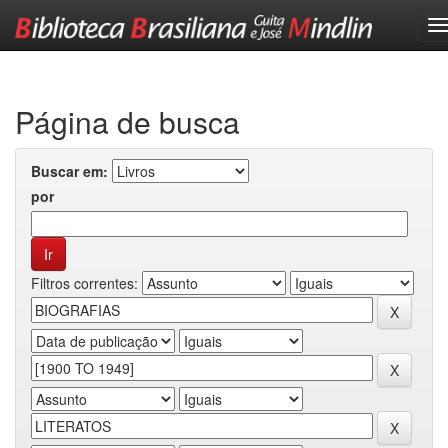
Skip
navigation
Página de busca
Buscar em:
por
Filtros correntes: