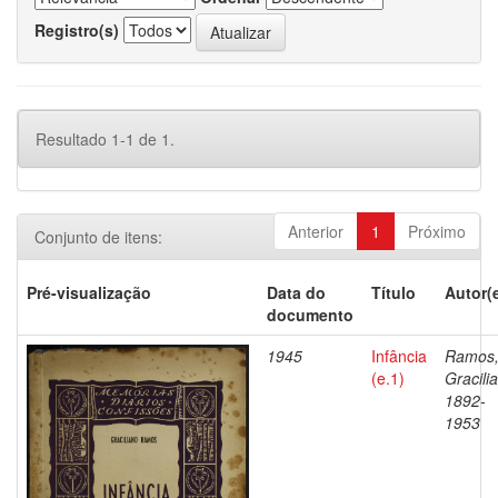
Registro(s)
Resultado 1-1 de 1.
Anterior
1
Próximo
Conjunto de itens:
Pré-visualização
Data do
Título
Autor(
documento
1945
Infância
Ramos
(e.1)
Gracili
1892-
1953