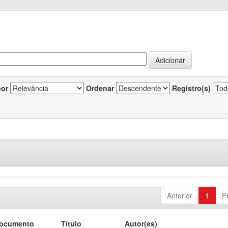
por
Ordenar
Registro(s)
Anterior
1
P
documento
Título
Autor(es)