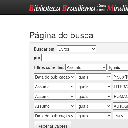
Skip
navigation
Página de busca
Buscar em:
por
Filtros correntes:
Retornar valores