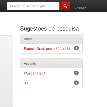
Idioma
Sugestões de pesquisa
Autor
Ramos, Graciliano, 1892-1953
2
Assunto
PQ9697.R254
2
869.8
1