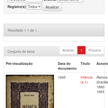
Registro(s)
Resultado 1-1 de 1.
Anterior
1
Próximo
Conjunto de itens:
Pré-visualização
Data do
Título
Autor(
documento
1945
Infância
Ramos
(e.1)
Gracili
1892-
1953