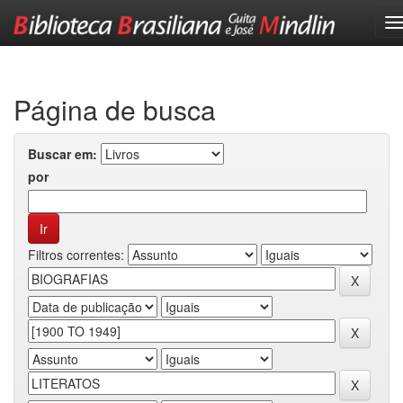
Skip
navigation
Página de busca
Buscar em:
por
Filtros correntes: