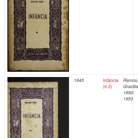
1945
Infância
Ramos
(e.2)
Gracili
1892-
1953