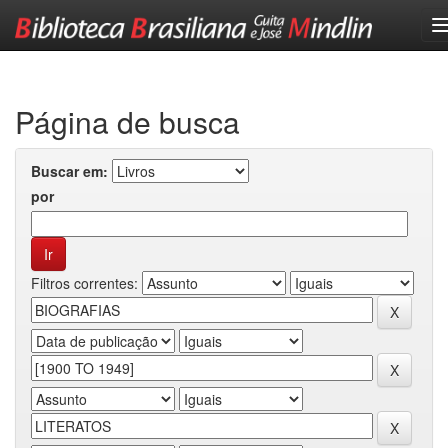
Skip
navigation
Página de busca
Buscar em:
por
Filtros correntes: