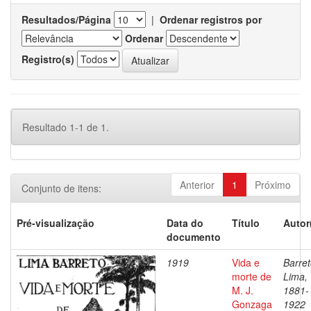
Resultados/Página
|
Ordenar registros por
Ordenar
Registro(s)
Resultado 1-1 de 1.
Anterior
1
Próximo
Conjunto de itens:
Pré-visualização
Data do
Título
Autor
documento
1919
Vida e
Barret
morte de
Lima,
M. J.
1881-
Gonzaga
1922