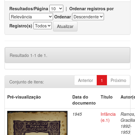
Resultados/Página
|
Ordenar registros por
Ordenar
Registro(s)
Resultado 1-1 de 1.
Anterior
1
Próximo
Conjunto de itens:
Pré-visualização
Data do
Título
Autor(
documento
1945
Infância
Ramos
(e.1)
Gracili
1892-
1953