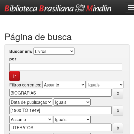
Skip
navigation
Página de busca
Buscar em:
por
Filtros correntes: