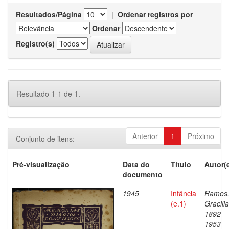
Resultados/Página
|
Ordenar registros por
Ordenar
Registro(s)
Resultado 1-1 de 1.
Anterior
1
Próximo
Conjunto de itens:
Pré-visualização
Data do
Título
Autor(
documento
1945
Infância
Ramos
(e.1)
Gracili
1892-
1953