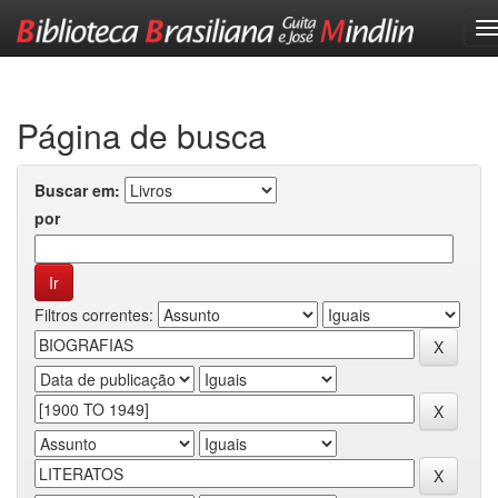
Skip
navigation
Página de busca
Buscar em:
por
Filtros correntes: