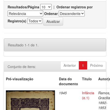
Resultados/Página
|
Ordenar registros por
Ordenar
Registro(s)
Resultado 1-1 de 1.
Anterior
1
Próximo
Conjunto de itens:
Pré-visualização
Data do
Título
Autor(
documento
1945
Infância
Ramos
(e.1)
Gracili
1892-
1953