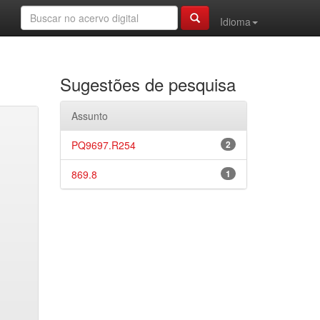
Idioma
Sugestões de pesquisa
Assunto
PQ9697.R254
2
869.8
1