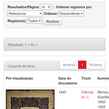
Resultados/Página
|
Ordenar registros por
Ordenar
Registro(s)
Resultado 1-1 de 1.
Anterior
1
Próximo
Conjunto de itens:
Pré-visualização
Data do
Título
Autor(
documento
1945
Infância
Ramos
(e.1)
Gracili
1892-
1953