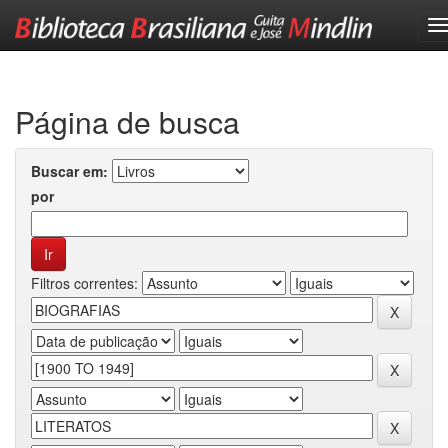
Skip
navigation
Página de busca
Buscar em:
por
Filtros correntes: