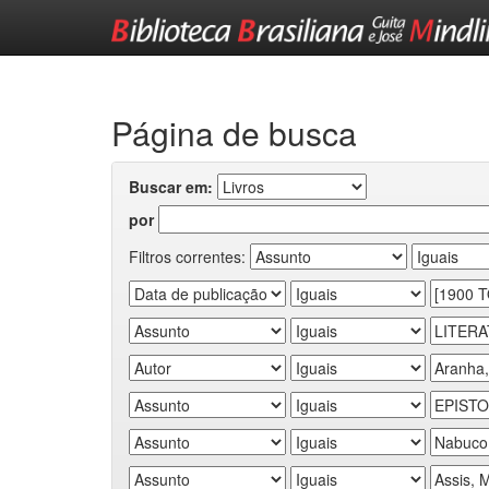
Skip
navigation
Página de busca
Buscar em:
por
Filtros correntes: