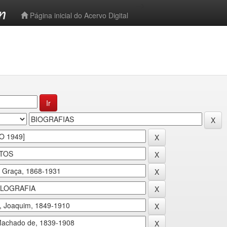
-->
Página inicial do Acervo Digital