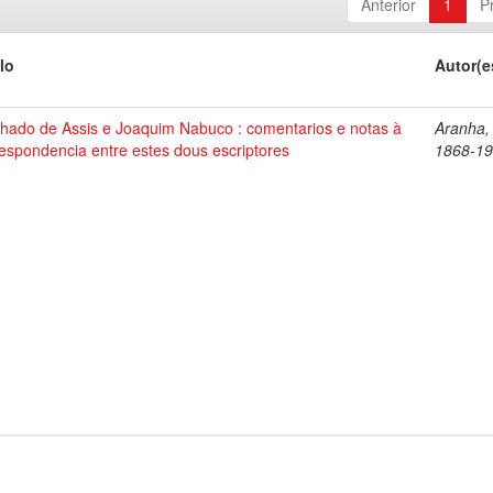
Anterior
1
P
lo
Autor(e
hado de Assis e Joaquim Nabuco : comentarios e notas à
Aranha,
espondencia entre estes dous escriptores
1868-1