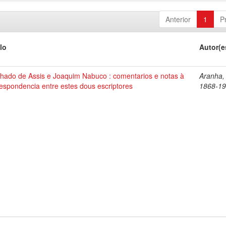
Anterior
1
P
lo
Autor(e
hado de Assis e Joaquim Nabuco : comentarios e notas à
Aranha,
espondencia entre estes dous escriptores
1868-1