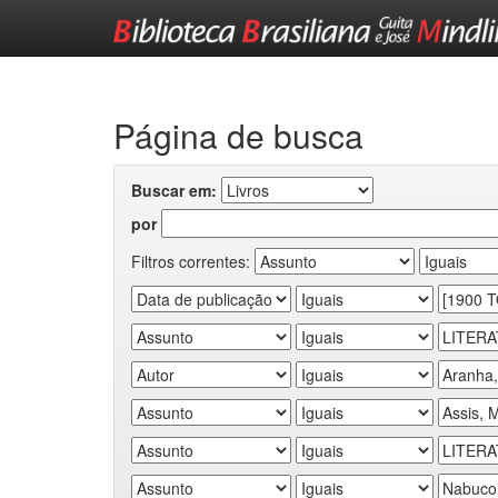
Skip
navigation
Página de busca
Buscar em:
por
Filtros correntes: