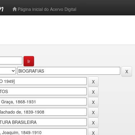
-->
Página inicial do Acervo Digital