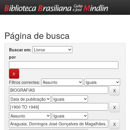
Skip
navigation
Página de busca
Buscar em:
por
Filtros correntes: