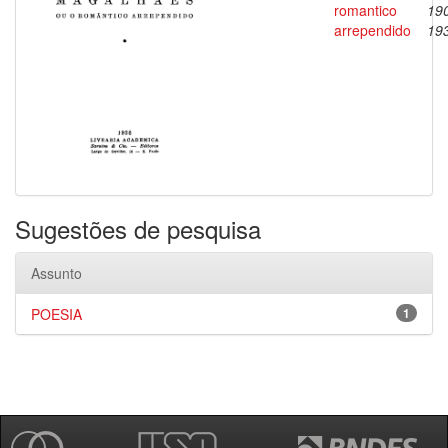
romantico
19
arrependido
19
Sugestões de pesquisa
Assunto
POESIA
1