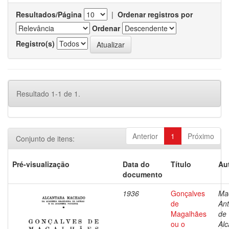
Resultados/Página
|
Ordenar registros por
Ordenar
Registro(s)
Resultado 1-1 de 1.
Anterior
1
Próximo
Conjunto de itens:
Pré-visualização
Data do
Título
Au
documento
1936
Gonçalves
Ma
de
Ant
Magalhães
de
ou o
Alc