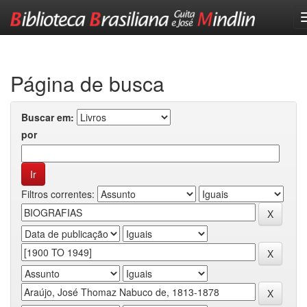
Skip
navigation
Página de busca
Buscar em:
por
Filtros correntes: