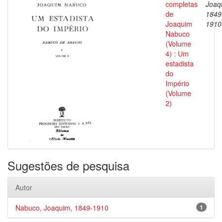
completas
Joaq
de
1849
Joaquim
1910
Nabuco
(Volume
4) : Um
estadista
do
Império
(Volume
2)
Sugestões de pesquisa
Autor
Nabuco, Joaquim, 1849-1910
1