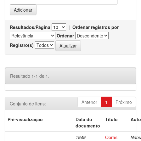
Resultados/Página
|
Ordenar registros por
Ordenar
Registro(s)
Resultado 1-1 de 1.
Anterior
1
Próximo
Conjunto de itens:
Pré-visualização
Data do
Título
Auto
documento
1949
Obras
Nabu