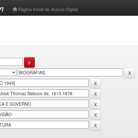
-->
Página inicial do Acervo Digital