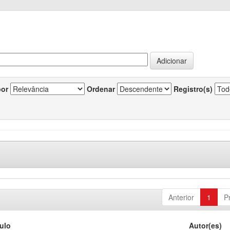
por
Ordenar
Registro(s)
Anterior
1
P
tulo
Autor(es)