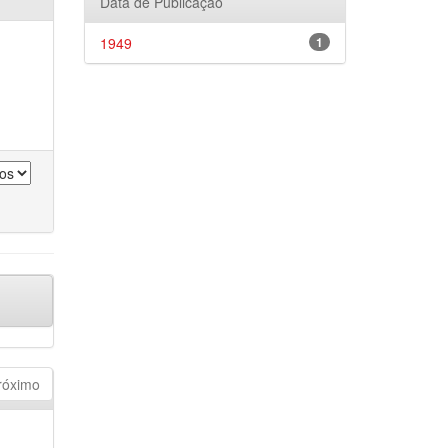
Data de Publicação
1949
1
róximo