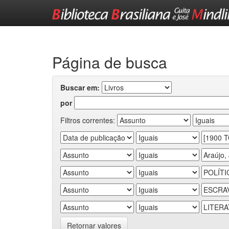
Skip
navigation
Página de busca
Buscar em:
por
Filtros correntes:
Retornar valores