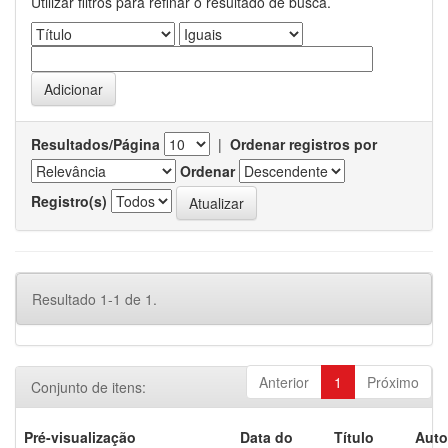
Utilizar filtros para refinar o resultado de busca.
Resultados/Página
|
Ordenar registros por
Ordenar
Registro(s)
Resultado 1-1 de 1.
Anterior
1
Próximo
Conjunto de itens:
Pré-visualização
Data do
Título
Auto