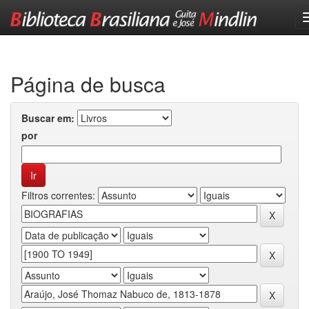
Skip
navigation
Página de busca
Buscar em:
por
Filtros correntes: