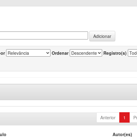
por
Ordenar
Registro(s)
Anterior
1
P
tulo
Autor(es)