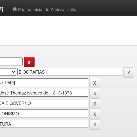
-->
Página inicial do Acervo Digital