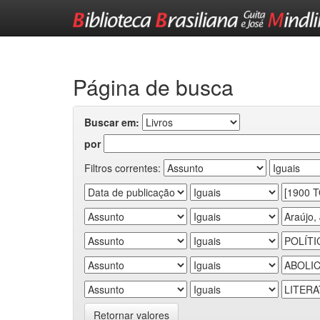
Skip
navigation
Página de busca
Buscar em:
por
Filtros correntes:
Retornar valores