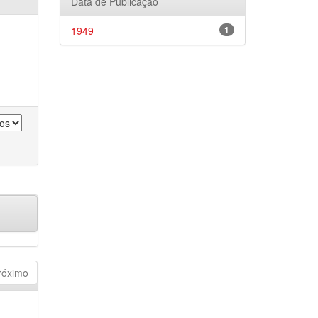
Data de Publicação
1949
1
róximo