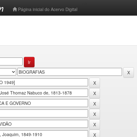
-->
Página inicial do Acervo Digital