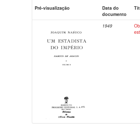
Pré-visualização
Data do
Tí
documento
1949
Ob
es