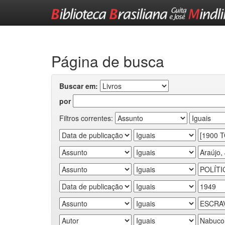
Skip
navigation
Página de busca
Buscar em:
por
Filtros correntes: