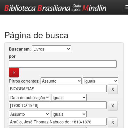
Skip
navigation
Página de busca
Buscar em:
por
Filtros correntes: