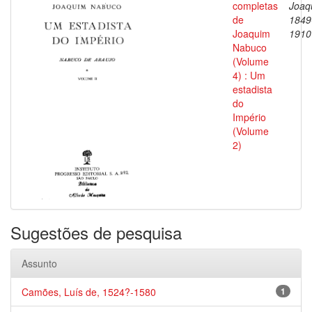
completas
Joaq
de
1849
Joaquim
1910
Nabuco
(Volume
4) : Um
estadista
do
Império
(Volume
2)
Sugestões de pesquisa
Assunto
Camões, Luís de, 1524?-1580
1