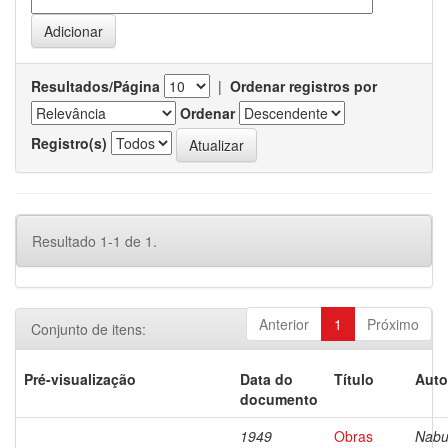
Resultados/Página
|
Ordenar registros por
Ordenar
Registro(s)
Resultado 1-1 de 1.
Anterior
1
Próximo
Conjunto de itens:
Pré-visualização
Data do
Título
Auto
documento
1949
Obras
Nabu