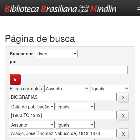
Skip
navigation
Página de busca
Buscar em:
por
Filtros correntes: