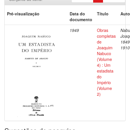
Pré-visualização
Data do
Título
Auto
documento
1949
Obras
Nabu
completas
Joaq
de
1849
Joaquim
1910
Nabuco
(Volume
4) : Um
estadista
do
Império
(Volume
2)