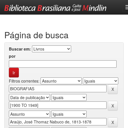
Skip
navigation
Página de busca
Buscar em:
por
Filtros correntes: