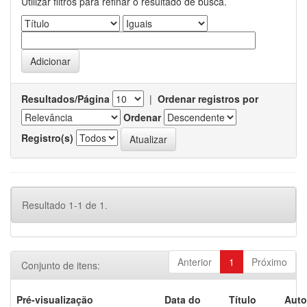
Utilizar filtros para refinar o resultado de busca.
Resultados/Página
|
Ordenar registros por
Ordenar
Registro(s)
Resultado 1-1 de 1.
Anterior
1
Próximo
Conjunto de itens:
Pré-visualização
Data do
Título
Auto