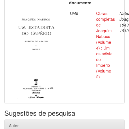
documento
1949
Obras
Nabu
completas
Joaq
de
1849
Joaquim
1910
Nabuco
(Volume
4) : Um
estadista
do
Império
(Volume
2)
Sugestões de pesquisa
Autor