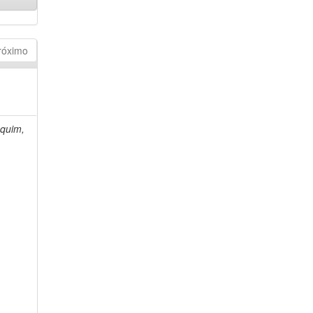
róximo
quim,