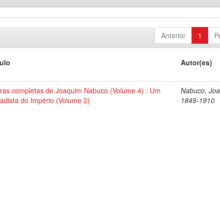
Anterior
1
P
tulo
Autor(es)
ras completas de Joaquim Nabuco (Volume 4) : Um
Nabuco, Joa
tadista do Império (Volume 2)
1849-1910