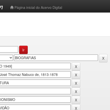
-->
Página inicial do Acervo Digital