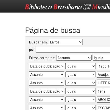
Skip
navigation
Página de busca
Buscar em:
por
Filtros correntes: