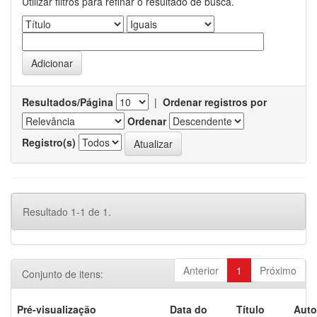
Utilizar filtros para refinar o resultado de busca.
Resultados/Página
|
Ordenar registros por
Ordenar
Registro(s)
Resultado 1-1 de 1.
Anterior
1
Próximo
Conjunto de itens:
Pré-visualização
Data do
Título
Auto