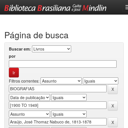
Skip
navigation
Página de busca
Buscar em:
por
Filtros correntes: