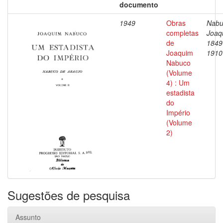
documento
1949
Obras
Nabu
completas
Joaq
de
1849
Joaquim
1910
Nabuco
(Volume
4) : Um
estadista
do
Império
(Volume
2)
Sugestões de pesquisa
Assunto