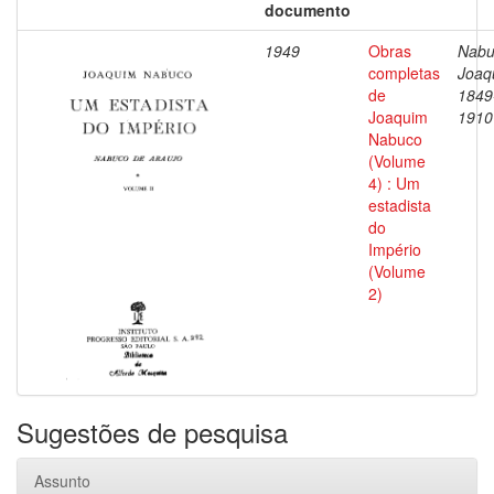
documento
1949
Obras
Nabu
completas
Joaq
de
1849
Joaquim
1910
Nabuco
(Volume
4) : Um
estadista
do
Império
(Volume
2)
Sugestões de pesquisa
Assunto