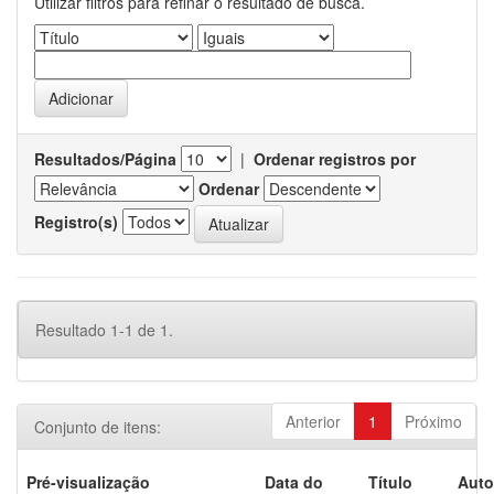
Utilizar filtros para refinar o resultado de busca.
Resultados/Página
|
Ordenar registros por
Ordenar
Registro(s)
Resultado 1-1 de 1.
Anterior
1
Próximo
Conjunto de itens:
Pré-visualização
Data do
Título
Auto