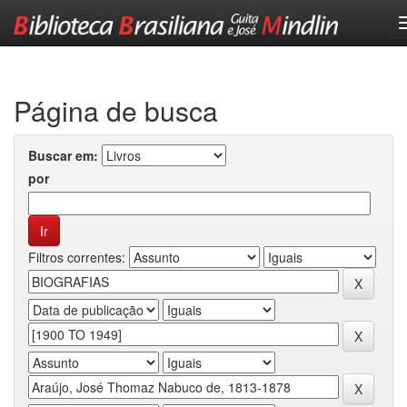
Skip
navigation
Página de busca
Buscar em:
por
Filtros correntes: