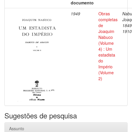
documento
1949
Obras
Nabu
completas
Joaq
de
1849
Joaquim
1910
Nabuco
(Volume
4) : Um
estadista
do
Império
(Volume
2)
Sugestões de pesquisa
Assunto