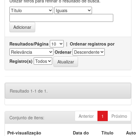
Utilizar filtros para refinar o resultado de busca.
Resultados/Página
|
Ordenar registros por
Ordenar
Registro(s)
Resultado 1-1 de 1.
Anterior
1
Próximo
Conjunto de itens:
Pré-visualização
Data do
Título
Auto