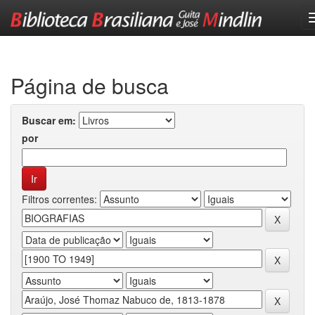
Skip
navigation
Página de busca
Buscar em:
por
Filtros correntes: