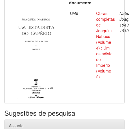
documento
1949
Obras
Nabu
completas
Joaq
de
1849
Joaquim
1910
Nabuco
(Volume
4) : Um
estadista
do
Império
(Volume
2)
Sugestões de pesquisa
Assunto