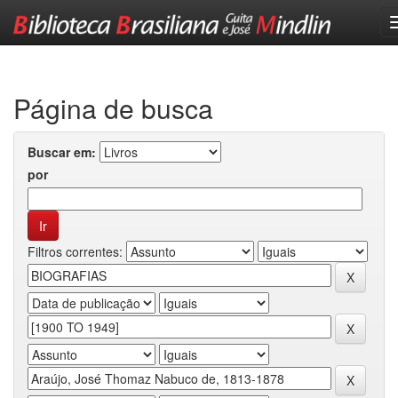
Skip
navigation
Página de busca
Buscar em:
por
Filtros correntes: