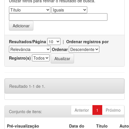
Utilizar filtros para refinar o resultado de busca.
Resultados/Página
|
Ordenar registros por
Ordenar
Registro(s)
Resultado 1-1 de 1.
Anterior
1
Próximo
Conjunto de itens:
Pré-visualização
Data do
Título
Auto