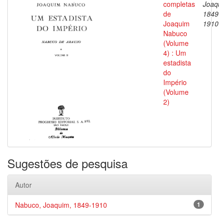
completas
Joaq
de
1849
Joaquim
1910
Nabuco
(Volume
4) : Um
estadista
do
Império
(Volume
2)
Sugestões de pesquisa
Autor
Nabuco, Joaquim, 1849-1910
1