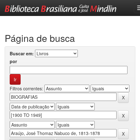
Skip
navigation
Página de busca
Buscar em:
por
Filtros correntes: