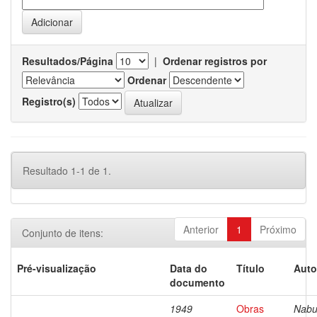
Resultados/Página
|
Ordenar registros por
Ordenar
Registro(s)
Resultado 1-1 de 1.
Anterior
1
Próximo
Conjunto de itens:
Pré-visualização
Data do
Título
Auto
documento
1949
Obras
Nabu