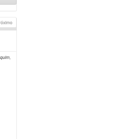
róximo
quim,