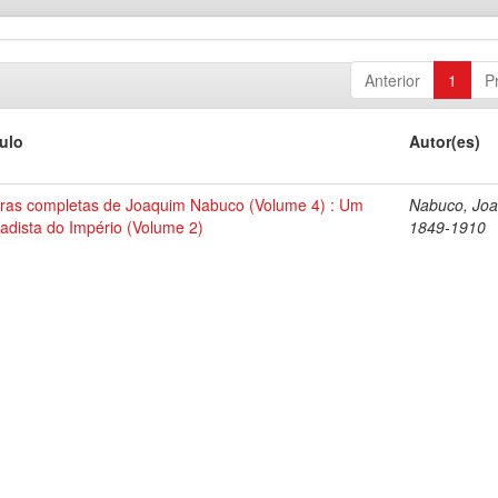
Anterior
1
P
tulo
Autor(es)
ras completas de Joaquim Nabuco (Volume 4) : Um
Nabuco, Joa
tadista do Império (Volume 2)
1849-1910