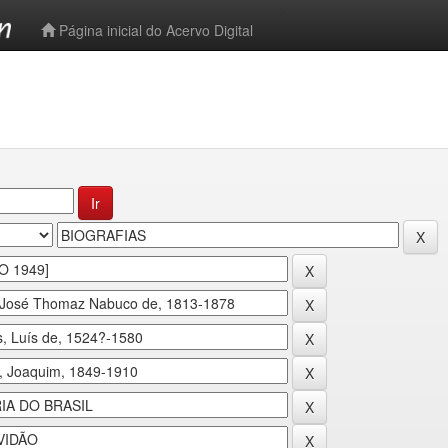
-->
Página inicial do Acervo Digital