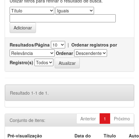
Utilizar filtros para refinar o resultado de busca.
Resultados/Página
|
Ordenar registros por
Ordenar
Registro(s)
Resultado 1-1 de 1.
Anterior
1
Próximo
Conjunto de itens:
Pré-visualização
Data do
Título
Auto