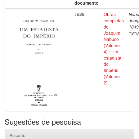
documento
1949
Obras
Nabu
completas
Joaq
de
1849
Joaquim
1910
Nabuco
(Volume
4) : Um
estadista
do
Império
(Volume
2)
Sugestões de pesquisa
Assunto