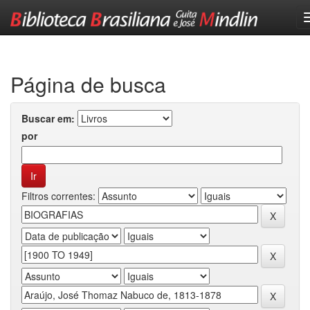
Skip
navigation
Página de busca
Buscar em:
por
Filtros correntes: