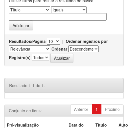
Utilizar filtros para refinar o resultado de busca.
Resultados/Página
|
Ordenar registros por
Ordenar
Registro(s)
Resultado 1-1 de 1.
Anterior
1
Próximo
Conjunto de itens:
Pré-visualização
Data do
Título
Auto