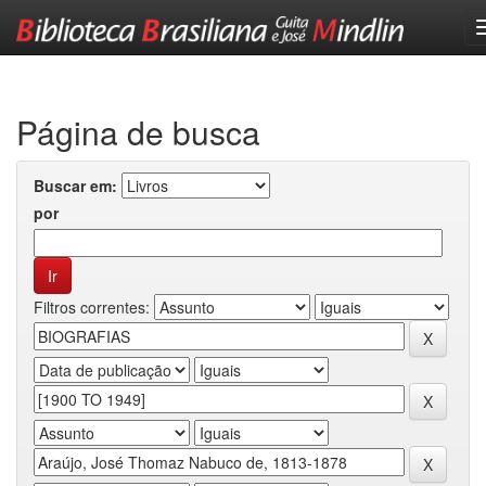
Skip
navigation
Página de busca
Buscar em:
por
Filtros correntes: