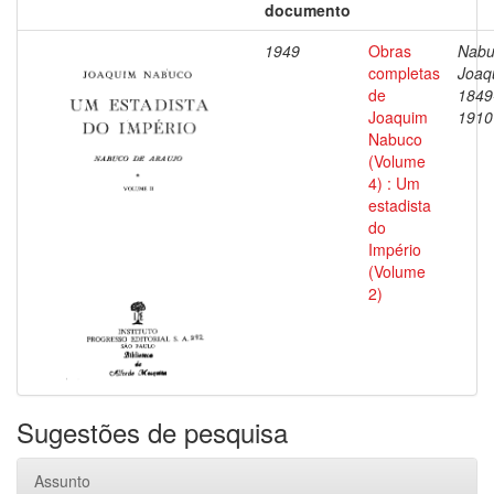
documento
1949
Obras
Nabu
completas
Joaq
de
1849
Joaquim
1910
Nabuco
(Volume
4) : Um
estadista
do
Império
(Volume
2)
Sugestões de pesquisa
Assunto