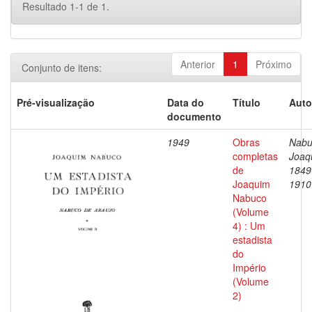
Resultado 1-1 de 1.
Anterior
1
Próximo
Conjunto de itens:
Pré-visualização
Data do
Título
Auto
documento
1949
Obras
Nabu
completas
Joaq
de
1849
Joaquim
1910
Nabuco
(Volume
4) : Um
estadista
do
Império
(Volume
2)