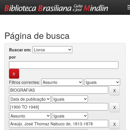
Skip
navigation
Página de busca
Buscar em:
por
Filtros correntes: