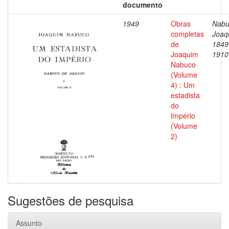
documento
1949
Obras
Nabu
completas
Joaq
de
1849
Joaquim
1910
Nabuco
(Volume
4) : Um
estadista
do
Império
(Volume
2)
Sugestões de pesquisa
Assunto