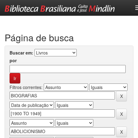
Skip
navigation
Página de busca
Buscar em:
por
Filtros correntes: