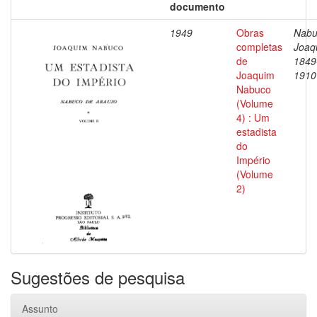
documento
1949
Obras
Nabu
completas
Joaq
de
1849
Joaquim
1910
Nabuco
(Volume
4) : Um
estadista
do
Império
(Volume
2)
Sugestões de pesquisa
Assunto