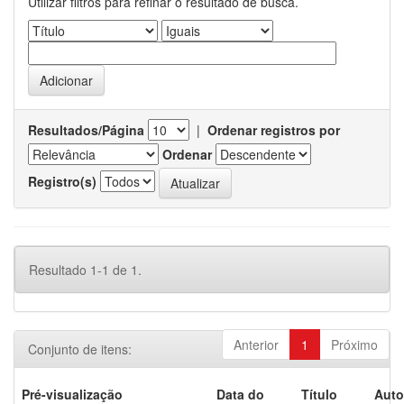
Utilizar filtros para refinar o resultado de busca.
Resultados/Página
|
Ordenar registros por
Ordenar
Registro(s)
Resultado 1-1 de 1.
Anterior
1
Próximo
Conjunto de itens:
Pré-visualização
Data do
Título
Auto