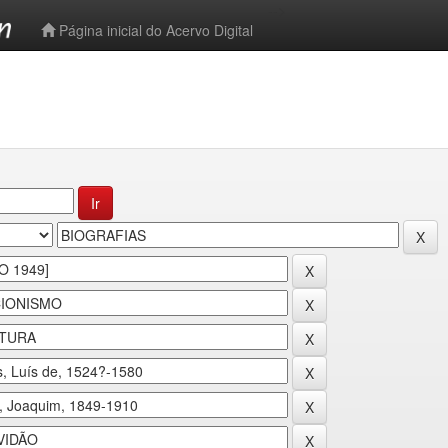
-->
Página inicial do Acervo Digital