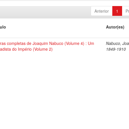
Anterior
1
P
tulo
Autor(es)
ras completas de Joaquim Nabuco (Volume 4) : Um
Nabuco, Joa
tadista do Império (Volume 2)
1849-1910