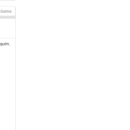
róximo
quim,