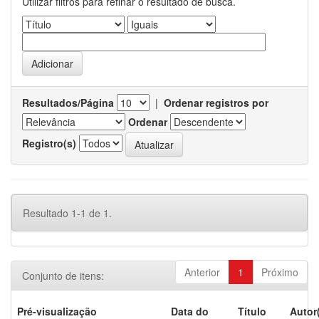
Utilizar filtros para refinar o resultado de busca.
Resultados/Página
|
Ordenar registros por
Ordenar
Registro(s)
Resultado 1-1 de 1.
Anterior
1
Próximo
Conjunto de itens:
Pré-visualização
Data do
Título
Autor