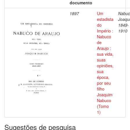
documento
1897
Um
Nabuc
estadista
Joaqu
do
1849-
Império :
1910
Nabuco
de
Araujo :
sua vida,
suas
opiniões,
sua
época,
por seu
filho
Joaquim
Nabuco
(Tomo
1)
Sugestões de pesquisa