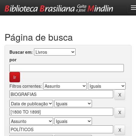
Skip
navigation
Página de busca
Buscar em:
por
Filtros correntes: