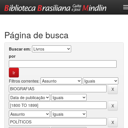
Skip
navigation
Página de busca
Buscar em:
por
Filtros correntes: