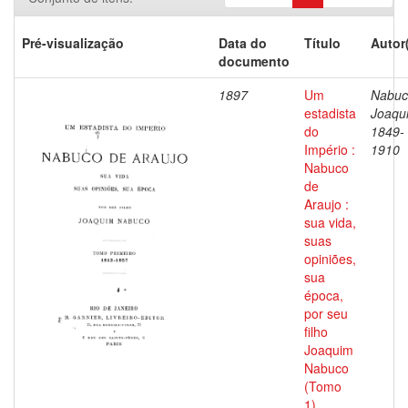
Pré-visualização
Data do
Título
Autor
documento
1897
Um
Nabuc
estadista
Joaqu
do
1849-
Império :
1910
Nabuco
de
Araujo :
sua vida,
suas
opiniões,
sua
época,
por seu
filho
Joaquim
Nabuco
(Tomo
1)