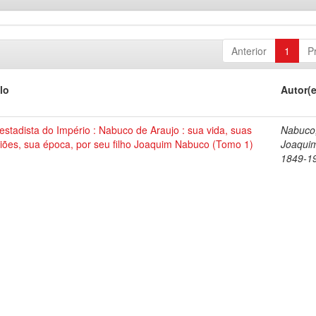
Anterior
1
P
lo
Autor(
stadista do Império : Nabuco de Araujo : sua vida, suas
Nabuco
iões, sua época, por seu filho Joaquim Nabuco (Tomo 1)
Joaqui
1849-1