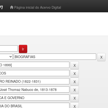
-->
Página inicial do Acervo Digital